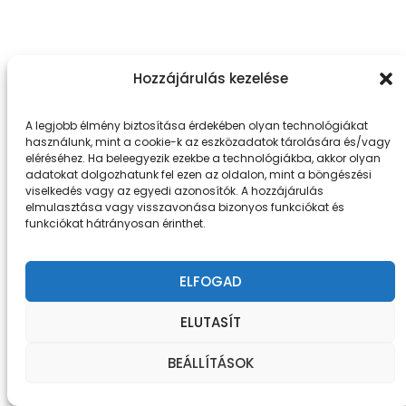
Hozzájárulás kezelése
A legjobb élmény biztosítása érdekében olyan technológiákat
használunk, mint a cookie-k az eszközadatok tárolására és/vagy
eléréséhez. Ha beleegyezik ezekbe a technológiákba, akkor olyan
adatokat dolgozhatunk fel ezen az oldalon, mint a böngészési
viselkedés vagy az egyedi azonosítók. A hozzájárulás
elmulasztása vagy visszavonása bizonyos funkciókat és
funkciókat hátrányosan érinthet.
ELFOGAD
ELUTASÍT
BEÁLLÍTÁSOK