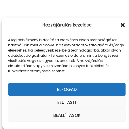
Hozzájárulás kezelése
A legjobb élmény biztosítása érdekében olyan technológiákat
használunk, mint a cookie-k az eszközadatok tárolására és/vagy
eléréséhez. Ha beleegyezik ezekbe a technológiákba, akkor olyan
adatokat dolgozhatunk fel ezen az oldalon, mint a böngészési
viselkedés vagy az egyedi azonosítók. A hozzájárulás
elmulasztása vagy visszavonása bizonyos funkciókat és
funkciókat hátrányosan érinthet.
ELFOGAD
ELUTASÍT
BEÁLLÍTÁSOK