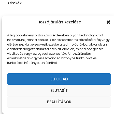
Cimkék:
Hozzájárulás kezelése
A legjobb élmény biztosítása érdekében olyan technológiákat
Fiat Neked
Büszke üzemeltető:
WordPress
használunk, mint a cookie-k az eszközadatok tárolására és/vagy
eléréséhez. Ha beleegyezik ezekbe a technológiákba, akkor olyan
adatokat dolgozhatunk fel ezen az oldalon, mint a böngészési
viselkedés vagy az egyedi azonosítók. A hozzájárulás
elmulasztása vagy visszavonása bizonyos funkciókat és
funkciókat hátrányosan érinthet.
ELFOGAD
ELUTASÍT
BEÁLLÍTÁSOK