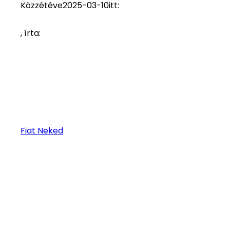
Közzétéve
2025-03-10
itt:
, írta:
Fiat Neked