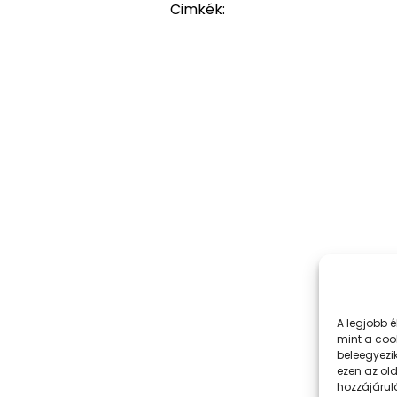
Cimkék:
A legjobb 
mint a coo
beleegyezi
ezen az ol
hozzájárul