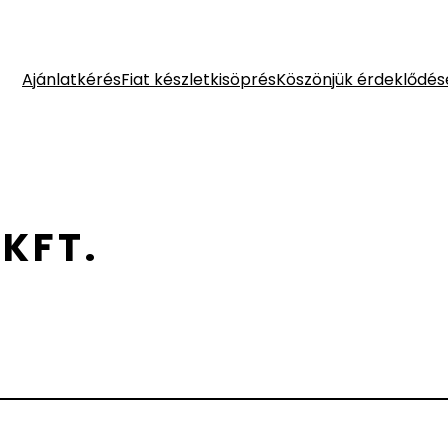
Ajánlatkérés
Fiat készletkisöprés
Köszönjük érdeklődés
KFT.