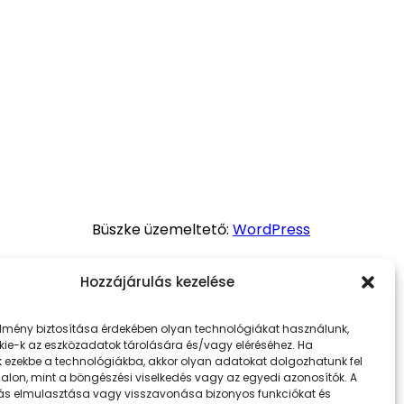
Büszke üzemeltető:
WordPress
Hozzájárulás kezelése
élmény biztosítása érdekében olyan technológiákat használunk,
kie-k az eszközadatok tárolására és/vagy eléréséhez. Ha
k ezekbe a technológiákba, akkor olyan adatokat dolgozhatunk fel
dalon, mint a böngészési viselkedés vagy az egyedi azonosítók. A
ás elmulasztása vagy visszavonása bizonyos funkciókat és