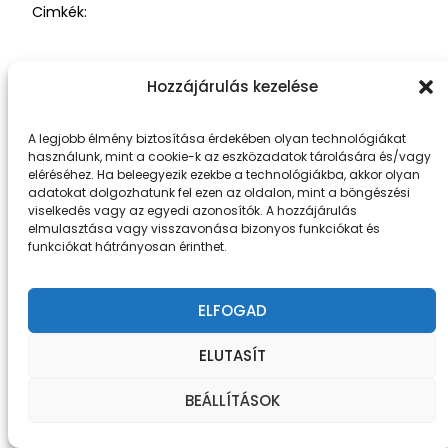
Cimkék:
Hozzájárulás kezelése
A legjobb élmény biztosítása érdekében olyan technológiákat
Fiat Neked
Büszke üzemeltető:
WordPress
használunk, mint a cookie-k az eszközadatok tárolására és/vagy
eléréséhez. Ha beleegyezik ezekbe a technológiákba, akkor olyan
adatokat dolgozhatunk fel ezen az oldalon, mint a böngészési
viselkedés vagy az egyedi azonosítók. A hozzájárulás
elmulasztása vagy visszavonása bizonyos funkciókat és
funkciókat hátrányosan érinthet.
ELFOGAD
ELUTASÍT
BEÁLLÍTÁSOK