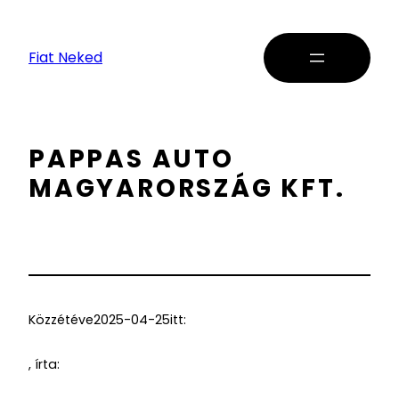
Fiat Neked
PAPPAS AUTO
MAGYARORSZÁG KFT.
Közzétéve
2025-04-25
itt:
, írta: