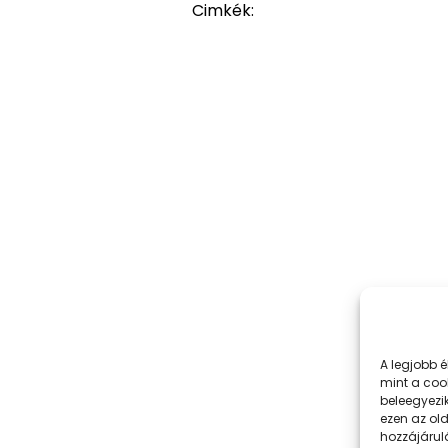
Cimkék:
A legjobb 
mint a coo
beleegyezi
ezen az ol
hozzájárul