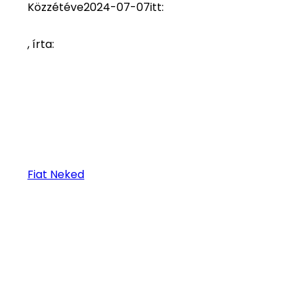
Közzétéve
2024-07-07
itt:
, írta:
Fiat Neked