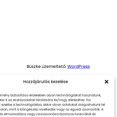
Büszke üzemeltető:
WordPress
Hozzájárulás kezelése
élmény biztosítása érdekében olyan technológiákat használunk,
kie-k az eszközadatok tárolására és/vagy eléréséhez. Ha
k ezekbe a technológiákba, akkor olyan adatokat dolgozhatunk fel
dalon, mint a böngészési viselkedés vagy az egyedi azonosítók. A
ás elmulasztása vagy visszavonása bizonyos funkciókat és