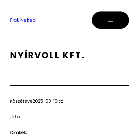
Fiat Neked
NYÍRVOLL KFT.
Közzétéve
2025-03-10
itt:
, írta:
Cimkék: