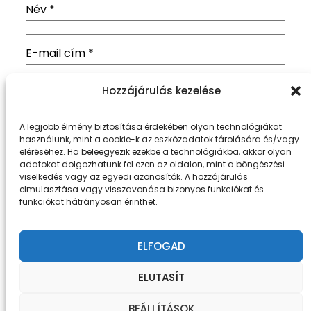
Név
*
E-mail cím
*
Hozzájárulás kezelése
Honlap
A legjobb élmény biztosítása érdekében olyan technológiákat
A nevem, e-mail címem, és weboldalcímem
használunk, mint a cookie-k az eszközadatok tárolására és/vagy
eléréséhez. Ha beleegyezik ezekbe a technológiákba, akkor olyan
mentése a böngészőben a következő
adatokat dolgozhatunk fel ezen az oldalon, mint a böngészési
hozzászólásomhoz.
viselkedés vagy az egyedi azonosítók. A hozzájárulás
elmulasztása vagy visszavonása bizonyos funkciókat és
funkciókat hátrányosan érinthet.
ELFOGAD
ELUTASÍT
Fiat Neked
Büszke üzemeltető:
WordPress
BEÁLLÍTÁSOK