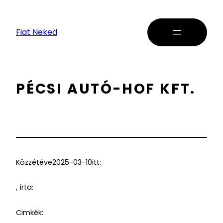
Fiat Neked
PÉCSI AUTÓ-HOF KFT.
Közzétéve
2025-03-10
itt:
, írta:
Cimkék: