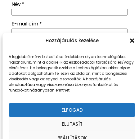
Név
*
E-mail cím
*
Hozzájárulás kezelése
Honlap
A legjobb élmény biztosítása érdekében olyan technológiákat
A nevem, e-mail címem, és weboldalcímem
használunk, mint a cookie-k az eszközadatok tárolására és/vagy
eléréséhez. Ha beleegyezik ezekbe a technológiákba, akkor olyan
mentése a böngészőben a következő
adatokat dolgozhatunk fel ezen az oldalon, mint a böngészési
hozzászólásomhoz.
viselkedés vagy az egyedi azonosítók. A hozzájárulás
elmulasztása vagy visszavonása bizonyos funkciókat és
funkciókat hátrányosan érinthet.
ELFOGAD
ELUTASÍT
Fiat Neked
Büszke üzemeltető:
WordPress
BEÁLLÍTÁSOK